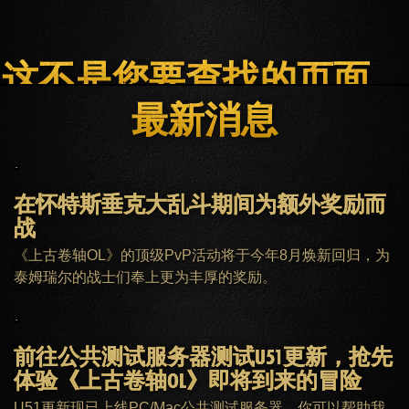
这不是您要查找的页面。
最新消息
主页
ESO PLUS会员
客服
在怀特斯垂克大乱斗期间为额外奖励而
战
《上古卷轴OL》的顶级PvP活动将于今年8月焕新回归，为
泰姆瑞尔的战士们奉上更为丰厚的奖励。
前往公共测试服务器测试U51更新，抢先
体验《上古卷轴OL》即将到来的冒险
U51更新现已上线PC/Mac公共测试服务器，你可以帮助我