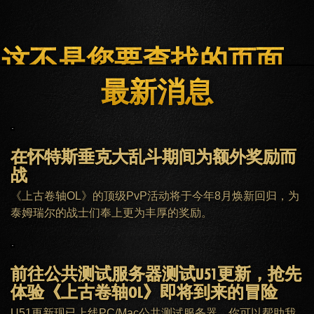
这不是您要查找的页面。
最新消息
主页
ESO PLUS会员
客服
在怀特斯垂克大乱斗期间为额外奖励而
战
《上古卷轴OL》的顶级PvP活动将于今年8月焕新回归，为
泰姆瑞尔的战士们奉上更为丰厚的奖励。
前往公共测试服务器测试U51更新，抢先
体验《上古卷轴OL》即将到来的冒险
U51更新现已上线PC/Mac公共测试服务器，你可以帮助我