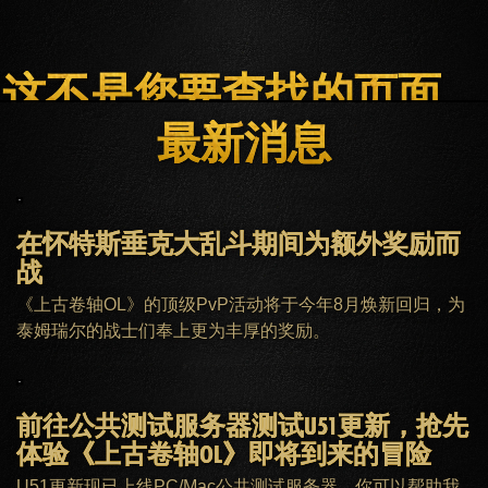
这不是您要查找的页面。
最新消息
主页
ESO PLUS会员
客服
在怀特斯垂克大乱斗期间为额外奖励而
战
《上古卷轴OL》的顶级PvP活动将于今年8月焕新回归，为
泰姆瑞尔的战士们奉上更为丰厚的奖励。
前往公共测试服务器测试U51更新，抢先
体验《上古卷轴OL》即将到来的冒险
U51更新现已上线PC/Mac公共测试服务器，你可以帮助我