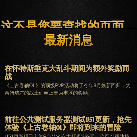
这不是您要查找的页面。
最新消息
主页
ESO PLUS会员
客服
在怀特斯垂克大乱斗期间为额外奖励而
战
《上古卷轴OL》的顶级PvP活动将于今年8月焕新回归，为
泰姆瑞尔的战士们奉上更为丰厚的奖励。
前往公共测试服务器测试U51更新，抢先
体验《上古卷轴OL》即将到来的冒险
U51更新现已上线PC/Mac公共测试服务器，你可以帮助我