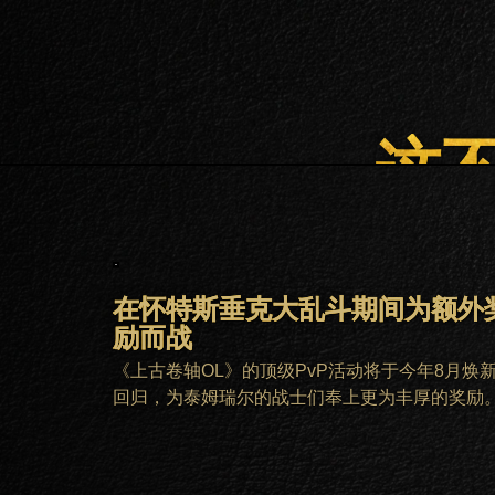
这
在怀特斯垂克大乱斗期间为额外
励而战
《上古卷轴OL》的顶级PvP活动将于今年8月焕
回归，为泰姆瑞尔的战士们奉上更为丰厚的奖励