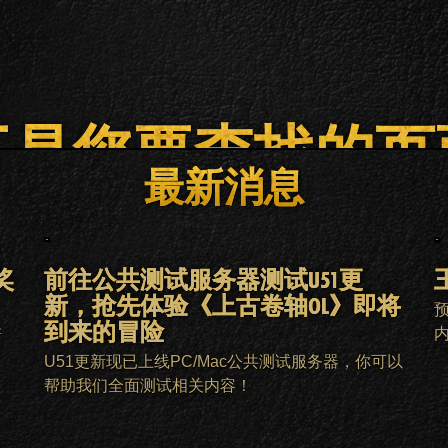
不是您要查找的页
最新消息
主页
ESO PLUS会员
客服
奖
前往公共测试服务器测试U51更
新，抢先体验《上古卷轴OL》即将
到来的冒险
新
。
U51更新现已上线PC/Mac公共测试服务器，你可以
帮助我们全面测试相关内容！