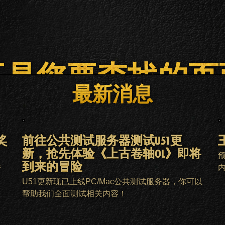
不是您要查找的页
最新消息
主页
ESO PLUS会员
客服
奖
前往公共测试服务器测试U51更
新，抢先体验《上古卷轴OL》即将
到来的冒险
新
。
U51更新现已上线PC/Mac公共测试服务器，你可以
帮助我们全面测试相关内容！