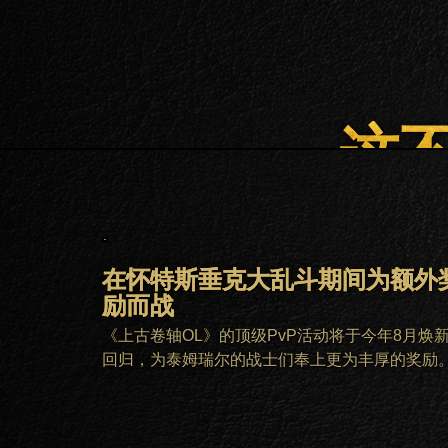
这
在怀特斯垂克大乱斗期间为额外
励而战
《上古卷轴OL》的顶级PvP活动将于今年8月焕
回归，为泰姆瑞尔的战士们奉上更为丰厚的奖励