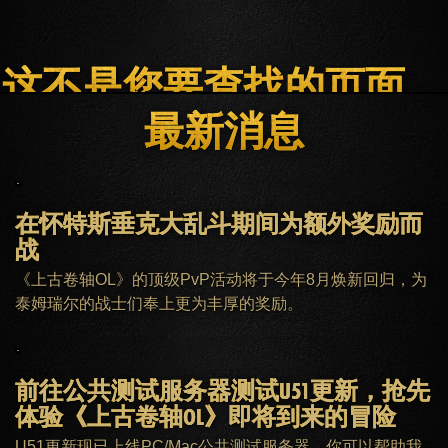
这不是您要查找的页面。
最新消息
主页
ESO PLUS会员
客服
在怀特斯垂克大乱斗期间为额外奖励而
战
《上古卷轴OL》的顶级PvP活动将于今年8月焕新回归，为
泰姆瑞尔的战士们奉上更为丰厚的奖励。
前往公共测试服务器测试U51更新，抢先
体验《上古卷轴OL》即将到来的冒险
U51更新现已上线PC/Mac公共测试服务器，你可以帮助我