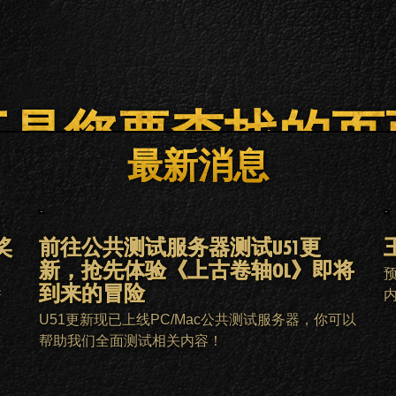
不是您要查找的页
最新消息
主页
ESO PLUS会员
客服
奖
前往公共测试服务器测试U51更
新，抢先体验《上古卷轴OL》即将
到来的冒险
新
。
U51更新现已上线PC/Mac公共测试服务器，你可以
帮助我们全面测试相关内容！