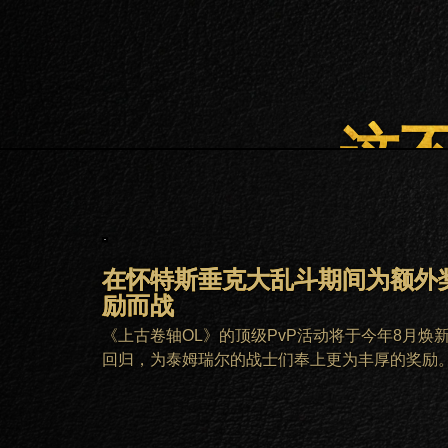
这
在怀特斯垂克大乱斗期间为额外
励而战
《上古卷轴OL》的顶级PvP活动将于今年8月焕
回归，为泰姆瑞尔的战士们奉上更为丰厚的奖励