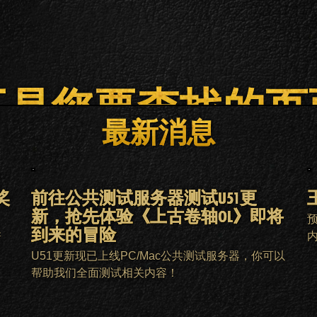
不是您要查找的页
最新消息
主页
ESO PLUS会员
客服
奖
前往公共测试服务器测试U51更
新，抢先体验《上古卷轴OL》即将
到来的冒险
新
。
U51更新现已上线PC/Mac公共测试服务器，你可以
帮助我们全面测试相关内容！