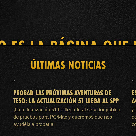
O ES LA PÁGINA QUE
ÚLTIMAS NOTICIAS
INICIO
MEMBRESÍA DE ESO PLUS™
ASISTENCIA
PROBAD LAS PRÓXIMAS AVENTURAS DE
E
TESO: LA ACTUALIZACIÓN 51 LLEGA AL SPP
A
¡La actualización 51 ha llegado al servidor público
¡
de pruebas para PC/Mac y queremos que nos
d
ayudéis a probarla!
c