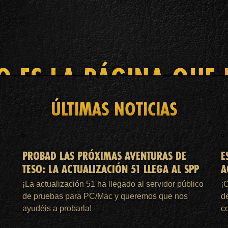
O ES LA PÁGINA QUE
ÚLTIMAS NOTICIAS
INICIO
MEMBRESÍA DE ESO PLUS™
ASISTENCIA
PROBAD LAS PRÓXIMAS AVENTURAS DE
E
TESO: LA ACTUALIZACIÓN 51 LLEGA AL SPP
A
¡La actualización 51 ha llegado al servidor público
¡
de pruebas para PC/Mac y queremos que nos
d
ayudéis a probarla!
c