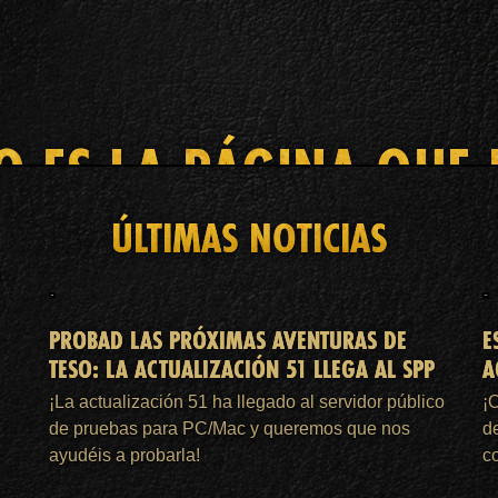
O ES LA PÁGINA QUE
ÚLTIMAS NOTICIAS
INICIO
MEMBRESÍA DE ESO PLUS™
ASISTENCIA
PROBAD LAS PRÓXIMAS AVENTURAS DE
E
TESO: LA ACTUALIZACIÓN 51 LLEGA AL SPP
A
¡La actualización 51 ha llegado al servidor público
¡
de pruebas para PC/Mac y queremos que nos
d
ayudéis a probarla!
c