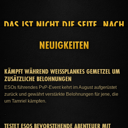
DAS IST NICHT DIE SEITE, NACH
DER DU GESUCHT HAST
NEUIGKEITEN
STARTSEITE
ESO PLUS™-MITGLIEDSCHAFT
HILFE
KÄMPFT WÄHREND WEISSPLANKES GEMETZEL UM Z
USÄTZLICHE BELOHNUNGEN
ESOs führendes PvP-Event kehrt im August aufgerüstet
zurück und gewährt verstärkte Belohnungen für jene, die
um Tamriel kämpfen.
TESTET ESOS BEVORSTEHENDE ABENTEUER MIT