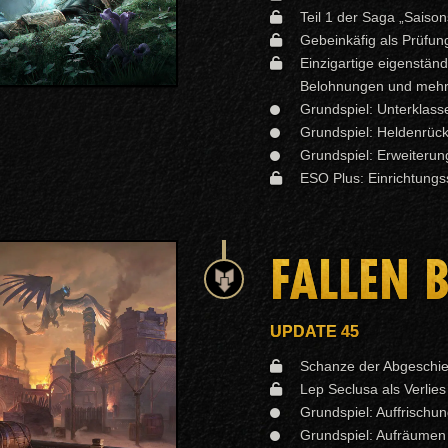
Teil 1 der Saga „Saiso
Gebeinkäfig als Prüfung
Einzigartige eigenständ
Belohnungen und meh
Grundspiel: Unterklass
Grundspiel: Heldenrüc
Grundspiel: Erweiterun
ESO Plus: Einrichtungs
FALLEN 
UPDATE 45
Schanze der Abgeschiede
Lep Seclusa als Verlies 
Grundspiel: Auffrischun
Grundspiel: Aufräumen 