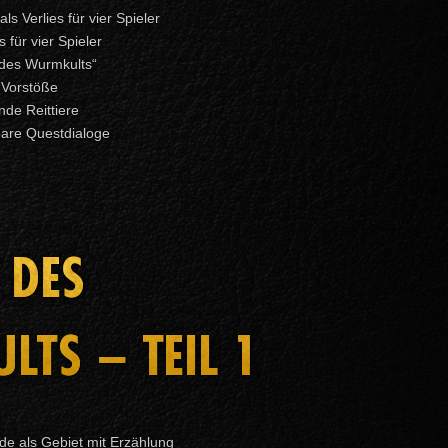
s Verlies für vier Spieler
 für vier Spieler
 des Wurmkults“
 Vorstöße
de Reittiere
bare Questdialoge
 DES
TS – TEIL 1
e als Gebiet mit Erzählung