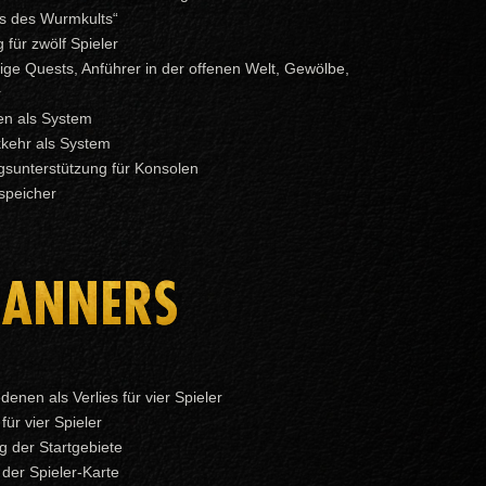
ns des Wurmkults“
 für zwölf Spieler
ige Quests, Anführer in der offenen Welt, Gewölbe,
r
en als System
kkehr als System
gsunterstützung für Konsolen
speicher
BANNERS
nen als Verlies für vier Spieler
für vier Spieler
g der Startgebiete
der Spieler-Karte