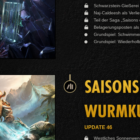
Schwarzstein-Gießerei al
Naj-Caldeesh als Verlies
Teil der Saga „Saisons
Belagerungsposten als
Grundspiel: Schwimmen
Grundspiel: Wiederhol
SAISONS
WURMKUL
UPDATE 46
Westliches Sonnenwend