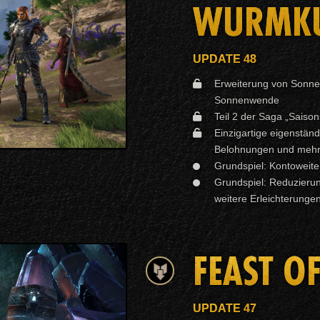
WURMKUL
UPDATE 48
Erweiterung von Sonnen
Sonnenwende
Teil 2 der Saga „Saiso
Einzigartige eigenständ
Belohnungen und meh
Grundspiel: Kontoweite
Grundspiel: Reduzieru
weitere Erleichterung
FEAST O
UPDATE 47