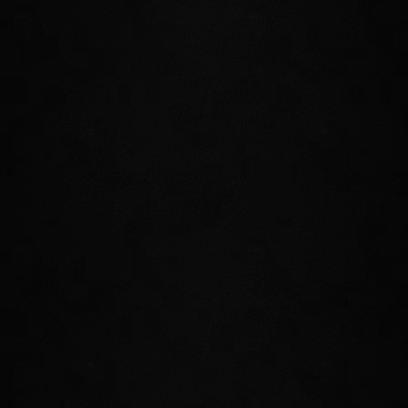
Vor 350 Jahren verschwand die Insel mit dem Hauptsitz des
Psijik-Ordens aus Tamriel. Zum ersten Mal in der „The Elder
Scrolls“-Reihe werdet ihr die Insel Artaeum bereisen, Ritenmeister
Iachesis sowie den Turm Ceporah aufsuchen und die
Geheimnisse rund um den Psijik-Orden und die Geschichte der
Magiergilde ergründen können.
NEUE FERTIGKEITSLINIE DES PSIJIK-ORDENS
Solltet ihr euch dem Orden anschließen, erhaltet ihr Zugriff auf
eine komplett neue Fertigkeitslinie einschließlich neuer aktiver
Fähigkeiten, passiver Fähigkeiten und einer mächtigen
ultimativen Fähigkeit. Nachfolgend findet ihr nur einige der
Mächte, die ihr als Mitglied des Psijik-Ordens nutzen könnt.
ZEITSPERRE