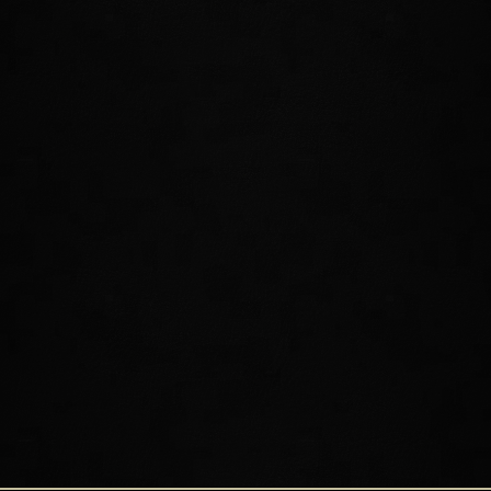
RÜCKGÄNGIG
Werdet zu einem wahren Meister der Zeit
und vollführt einen Schritt zurück in die
Vergangenheit, um Leben, Magicka und
Ausdauer zu ihren Werten von vor 4
Sekunden zurückzuversetzen. Wenn der
Kampf nicht so läuft wie erhofft, setzt das
Spielbrett einfach zurück!