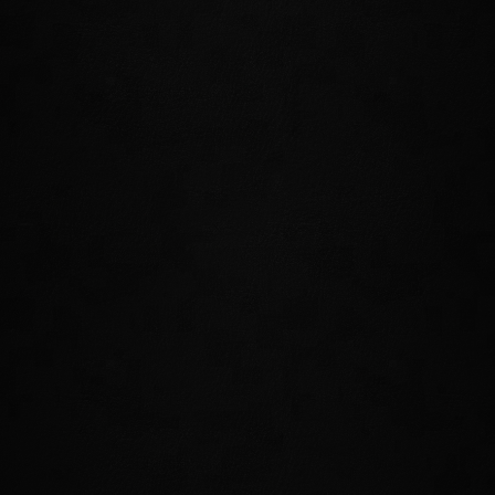
zum Goldenen Greifen, das Oleanderküste-Weingut und
den geschäftigen Markt am Flussufer.
WOLKENRUH
SCHIMMERHEIM
DER KRISTALLTURM
LILLANDRIL
RELLENTHIL