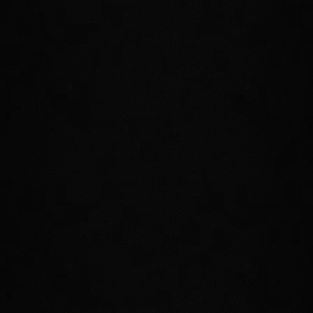
ihr bekommen könnt.
WAGT EUCH AN EINE NEUE PRÜFUNG
Die Göttliche Strafbehörde hat die Stadt Wolkenruh nach
einer ungeahnten Katastrophe evakuiert und abgeriegelt.
Schart eure stärksten Verbündeten um euch und wagt euch
an diese neue herausfordernde Prüfung für 12 Spieler.