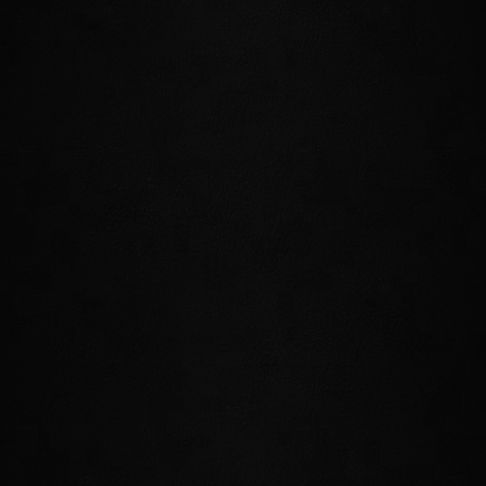
rätselhafte Ruinen und mehr.
ALINOR
Sommersends Hauptstadt und Regierungssitz der
Stellvertretenden Königin Alwinarwe. Besucher und
Bewohner werden von Alinors strahlenden Türmen
gleichermaßen bezaubert, während sie die zahlreichen
Sehenswürdigkeiten besuchen, darunter das Gasthaus