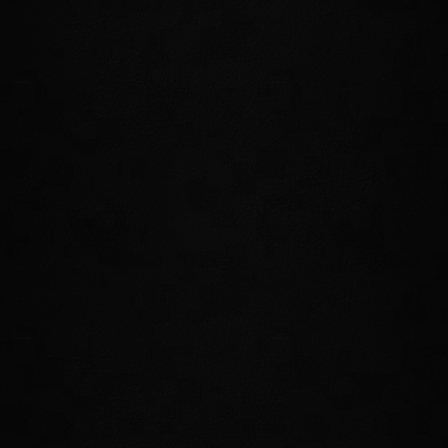
Friert den Verlauf der Zeit an einem
bestimmten Ort ein. Solltet ihr Feinde mit
dieser Fähigkeit erwischen, werden sie
verlangsamt und schließlich komplett
eingefroren, was euch die Chance gibt,
zuzuschlagen!
MEDITIEREN
Konzentriert Verstand und Körper in
einem tiefen meditativen Zustand.
Solange aktiv, erhaltet ihr nach und nach
Leben, Ausdauer und Magicka zurück.
Perfekt für all jene, die gerne über einen
harten Kampf nachsinnen und sich von
diesem erholen möchten.