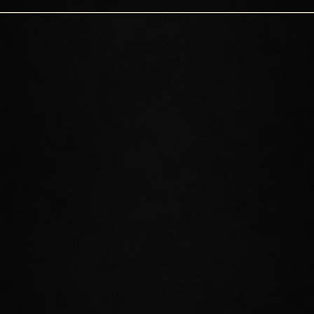
Befehl ist es euch nun möglich, Sommersend zu betreten, und
auch wenn sie sich aktuell nicht auf der Insel befindet, so steht ihr
Einfluss auf ihre Heimat und ihr Volk außer Frage.
TRETET DEM PSIJIK-ORDEN BEI
Nur wenige Gruppierungen Tamriels sind
so in Geheimnisse und Mysterien gehüllt
wie der Psijik-Orden. Nach Jahrhunderten
eines selbstauferlegten Exils sind sie nach
Nirn zurückgekehrt, um einer Krise
nachzugehen, die droht, die Zukunft
Tamriels zunichtezumachen. Schließt euch