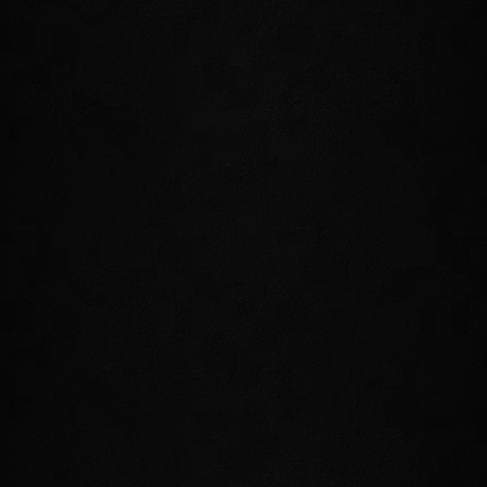
dieser uralten Magiergemeinschaft an,
beschreitet ihre Wege und erhaltet
unglaubliche neue Fähigkeiten, mit denen
ihr die Zeit selbst krümmen könnt!
DIE INSEL ARTAEUM