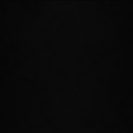
NEUE HERAUSFORDERUNGEN
UND BELOHNUNGEN
Sommersend ist die Heimat üppiger
Schönheit und Fülle, aber es ist auch ein
Land voller Gefahren und Möglichkeiten.
Völlig neue Abenteuer und Aufregung
erwarten jene, die die Heimat der
Hochelfen erkunden.