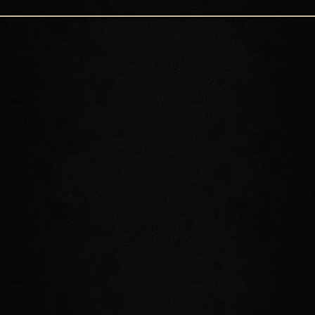
SETZT EURE ABENTEUER FORT
Trefft euch mit alten Verbündeten, während ihr die unruhige Welt
der hochelfischen Kultur und Politik erlebt. Auf Verordnung durch
Königin Ayrenn steht Sommersend Außenstehenden offen, aber
das bedeutet noch lange nicht, dass jeder willkommen ist. Ihr
werdet zahlreiche unterschiedliche und einflussreiche
Gruppierungen und Individuen auf euren Abenteuern treffen.