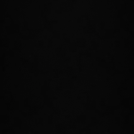
Stellt euch den Welkynaren und ihren mächtigen
Greifengefährten. Haltet beide Augen auf den Himmel
gerichtet!
STELLT EUCH NEUEN
HERAUSFORDERUNGEN
Erlebt eine ganze Welt voller Abenteuer auf den