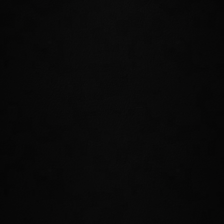
KÖNIGIN AYRENN
Königin Ayrenn herrscht über das Aldmeri-Dominion. Sie ist jung
und fortschrittlich eingestellt und möchte mit einigen
hochelfischen Traditionen brechen, von denen sie denkt, dass sie
ihr Volk zurückhalten. Vor ihrer Thronbesteigung bereiste Ayrenn
die Welt als Abenteurerin und Kriegerin. Auch wenn sie
nachdenklich und freundlich ist, so ist sie dennoch eine
entschiedene Regentin mit einer gewissen Sturheit. Durch ihren