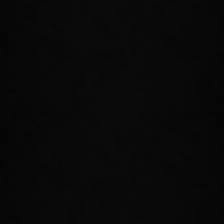
STELLT EUREN EIGENEN SCHMUCK
HER
Schmiedet mächtige neue Ausrüstung mit dem
Schmuckhandwerk und stärkt euch mit selbst hergestellten
Ringen und Halsketten. Stellt sicher, dass ihr stets die beste
Ausrüstung tragt – ihr werdet jeden Vorteil brauchen, den