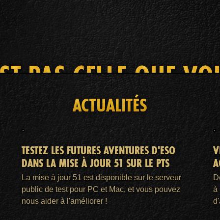
EST PAS CELLE QUE V
ACTUALITÉS
ACCUEIL
ADHÉSION ESO PLUS™
AIDE
TESTEZ LES FUTURES AVENTURES D'ESO
V
DANS LA MISE À JOUR 51 SUR LE PTS
A
La mise à jour 51 est disponible sur le serveur
D
public de test pour PC et Mac, et vous pouvez
à
nous aider à l'améliorer !
d'