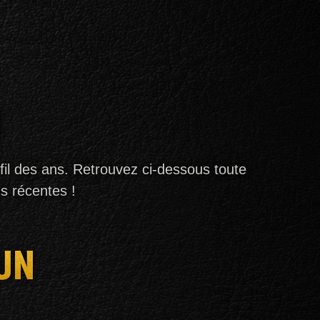
U
il des ans. Retrouvez ci-dessous toute
us récentes !
UN